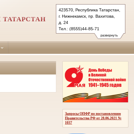
423570, Республика Татарстан,
г. Нижнекамск, пр. Вахитова,
 ТАТАРСТАН
д. 24
Тел.: (8555)44-85-71
nizhnekamsky.tat@sudrf.ru
развернуть
Запросы ОПФР по постановлению
Правительства РФ от 28.06.2021 №
1037