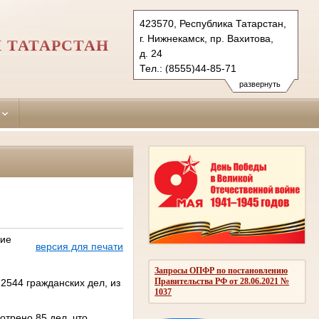
423570, Республика Татарстан,
г. Нижнекамск, пр. Вахитова,
 ТАТАРСТАН
д. 24
Тел.: (8555)44-85-71
nizhnekamsky.tat@sudrf.ru
развернуть
дие
версия для печати
Запросы ОПФР по постановлению
Правительства РФ от 28.06.2021 №
2544 гражданских дел, из
1037
отрено 85 дел, что