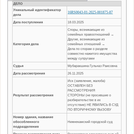
ДЕЛО
Уникальный идентификатор
16RS0043-01-2025-001875-87
дела
Дата поступления
18.03.2025
Споры, возникающие из
семейных правоотношений →
Другие, возникающие из
Категория дела
семейных отношений →
Дела по спорам о разделе
совместно нажитого имущества
между супругами
Судья
Мубаракшина Гульназ Раисовна
Дата рассмотрения
26.11.2025
Иск (заявление, жалоба)
ОСТАВЛЕН БЕЗ
РАССМОТРЕНИЯ
Результат рассмотрения
СТОРОНЫ (не просившие о
разбирательстве в их
отсутствие) НЕ ЯВИЛИСЬ В СУД
ПО ВТОРИЧНОМУ ВЫЗОВУ
Номер здания, название
обособленного
Нижнекамский городской суд
подразделения
Признак рассмотрения дела
Рассмотрено единолично судьей