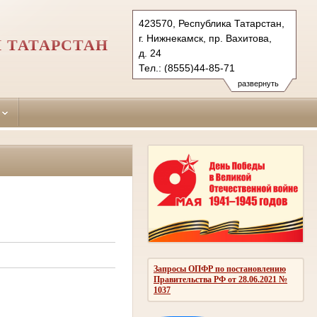
423570, Республика Татарстан,
г. Нижнекамск, пр. Вахитова,
 ТАТАРСТАН
д. 24
Тел.: (8555)44-85-71
nizhnekamsky.tat@sudrf.ru
развернуть
Запросы ОПФР по постановлению
Правительства РФ от 28.06.2021 №
1037