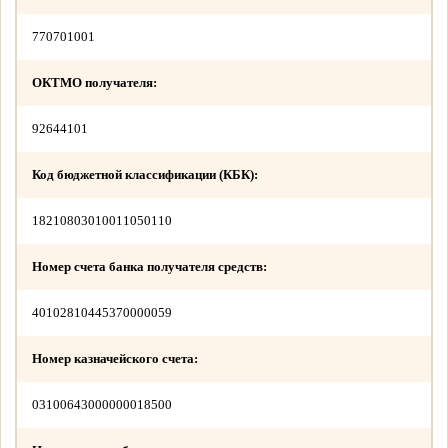
770701001
ОКТМО получателя:
92644101
Код бюджетной классификации (КБК):
18210803010011050110
Номер счета банка получателя средств:
40102810445370000059
Номер казначейского счета:
03100643000000018500