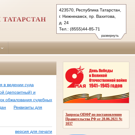
423570, Республика Татарстан,
г. Нижнекамск, пр. Вахитова,
 ТАТАРСТАН
д. 24
Тел.: (8555)44-85-71
nizhnekamsky.tat@sudrf.ru
развернуть
 в ведении суда
ой (депозитный) и
ок обжалования судебных
дан
Реквизиты для
Запросы ОПФР по постановлению
Правительства РФ от 28.06.2021 №
1037
версия для печати