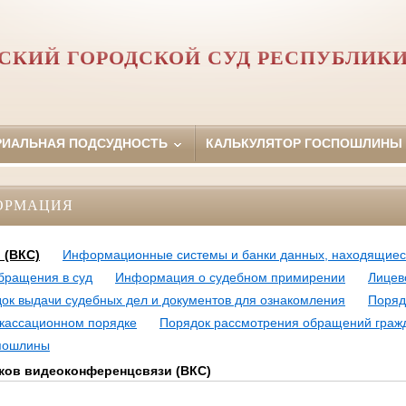
КИЙ ГОРОДСКОЙ СУД РЕСПУБЛИКИ
РИАЛЬНАЯ ПОДСУДНОСТЬ
КАЛЬКУЛЯТОР ГОСПОШЛИНЫ
ОРМАЦИЯ
 (ВКС)
Информационные системы и банки данных, находящиеся
бращения в суд
Информация о судебном примирении
Лицев
ок выдачи судебных дел и документов для ознакомления
Поряд
 кассационном порядке
Порядок рассмотрения обращений граж
 пошлины
еков видеоконференцсвязи (ВКС)